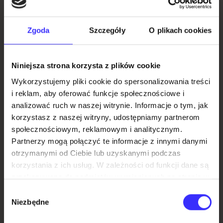
od 17 lat
pisarski
Zgoda
Szczegóły
O plikach cookies
Zalecana na scenę
dramatyczną
Warsztat
Rok powstania tekstu
Niniejsza strona korzysta z plików cookie
2012
y dramat
Wykorzystujemy pliki cookie do spersonalizowania treści
i reklam, aby oferować funkcje społecznościowe i
opracowanie
opisarski
analizować ruch w naszej witrynie. Informacje o tym, jak
Katarzyna Żylińska
korzystasz z naszej witryny, udostępniamy partnerom
Obsada
e
społecznościowym, reklamowym i analitycznym.
(St)Funny; TrinQl; Kalibaniak; Papa Smurf
Partnerzy mogą połączyć te informacje z innymi danymi
otrzymanymi od Ciebie lub uzyskanymi podczas
Streszczenie
korzystania z ich usług. W zależności od funkcji dane są
Spod stołu w knajpie „Wyspa” wygrzebują się
Katalog
przekazywane do podmiotów wymienionych na stronie w
trzy postaci. Dwie androgeniczne (hipsterskie i
zakładce RODO/polityka prywatności. Zgoda ta jest
modne), jedna „bardziej męska”, wszystkie
Wybór
dobrowolna, nie jest wymagana do korzystania z naszej
Niezbędne
zmęczone zeszłonocną libacją. To pijak Stefano,
zgody
strony internetowej i można ją w każdej chwili odwołać
trefniś Trynkulo i Kaliban z szekspirowskiego