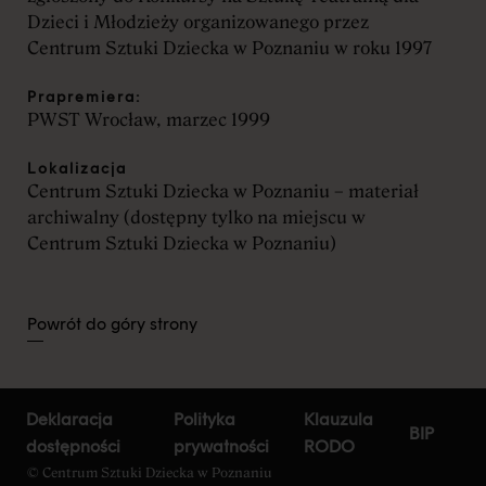
Dzieci i Młodzieży organizowanego przez
Aleksandra Rajska
Centrum Sztuki Dziecka w Poznaniu w roku 1997
Dział Sztuki i Edukacji
Kulturowej
Prapremiera:
arajska@csdpoznan.pl
PWST Wrocław, marzec 1999
+48 882 188 001
Lokalizacja
Centrum Sztuki Dziecka w Poznaniu – materiał
Marta Maksimowicz
archiwalny (dostępny tylko na miejscu w
Centrum Sztuki Dziecka w Poznaniu)
koordynatorka dostępności
dostepnosc@csdpoznan.pl
+ 48 884 936 747
Powrót do góry strony
Katarzyna Ślusarek
IODO
Deklaracja
Polityka
Klauzula
BIP
iod@rodo.pl
dostępności
prywatności
RODO
© Centrum Sztuki Dziecka w Poznaniu