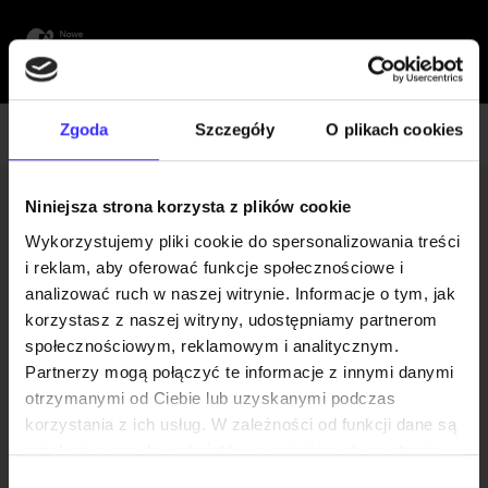
Przejdź
do
treści
strony
Zgoda
Szczegóły
O plikach cookies
WRÓĆ
A
A
A
Niniejsza strona korzysta z plików cookie
Kategoria wiekowa
Wykorzystujemy pliki cookie do spersonalizowania treści
O nas
Artykuły
i reklam, aby oferować funkcje społecznościowe i
od 10 lat
od 12 lat
do 5 lat
6-8 lat
analizować ruch w naszej witrynie. Informacje o tym, jak
Dostępność
korzystasz z naszej witryny, udostępniamy partnerom
9-12 lat
13+ lat
wszystkie
Inne projekty
społecznościowym, reklamowym i analitycznym.
Konkurs
Partnerzy mogą połączyć te informacje z innymi danymi
Strona Centrum Sz
otrzymanymi od Ciebie lub uzyskanymi podczas
tuki Dziecka
korzystania z ich usług. W zależności od funkcji dane są
NIEWIDZIALNOŚĆ
przekazywane do podmiotów wymienionych na stronie w
Program
zakładce RODO/polityka prywatności. Zgoda ta jest
Niewidzialna
Wybór