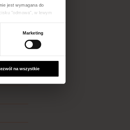
 nie jest wymagana do
zycisku "odmowa", w lewym
Marketing
ezwól na wszystkie