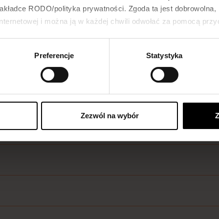
akładce RODO/polityka prywatności. Zgoda ta jest dobrowolna,
 internetowej i można ją w każdej chwili odwołać za pomocą pr
Preferencje
Statystyka
Zezwól na wybór
Z