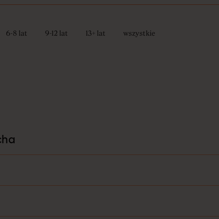
we
6-8 lat
9-12 lat
13+ lat
wszystkie
cha