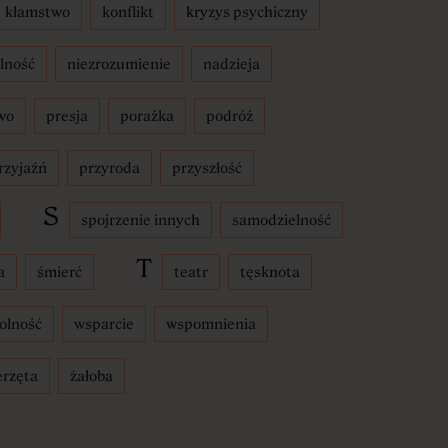
kłamstwo
konflikt
kryzys psychiczny
lność
niezrozumienie
nadzieja
wo
presja
porażka
podróż
rzyjaźń
przyroda
przyszłość
S
spojrzenie innych
samodzielność
T
a
śmierć
teatr
tęsknota
olność
wsparcie
wspomnienia
erzęta
żałoba