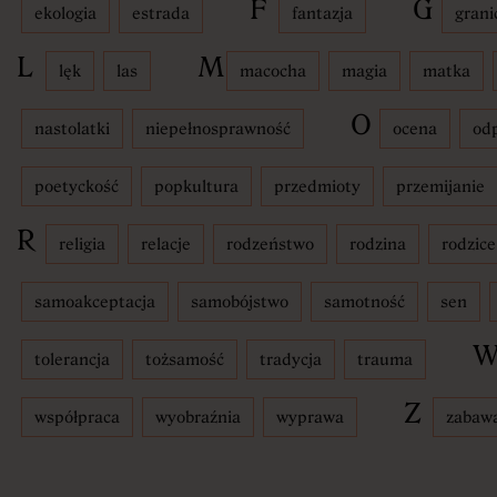
F
G
ekologia
estrada
fantazja
grani
ki
L
M
lęk
las
macocha
magia
matka
O
nastolatki
niepełnosprawność
ocena
od
Warsztaty d
poetyckość
popkultura
przedmioty
przemijanie
R
religia
relacje
rodzeństwo
rodzina
rodzice
matopisarsk
samoakceptacja
samobójstwo
samotność
sen
tolerancja
tożsamość
tradycja
trauma
Katalog
Z
współpraca
wyobraźnia
wyprawa
zabaw