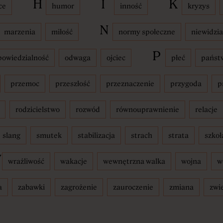
H
I
K
ce
humor
inność
kryzys
N
marzenia
miłość
normy społeczne
niewidzia
P
powiedzialność
odwaga
ojciec
płeć
państ
ra
przemoc
przeszłość
przeznaczenie
przygoda
p
rodzicielstwo
rozwód
równouprawnienie
relacje
ie
slang
smutek
stabilizacja
strach
strata
szkoł
W
wrażliwość
wakacje
wewnętrzna walka
wojna
w
a
zabawki
zagrożenie
zauroczenie
zmiana
zwi