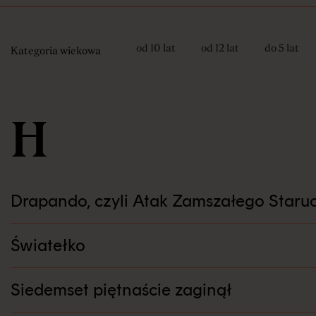
Zamów No
od 10 lat
od 12 lat
do 5 lat
Kategoria wiekowa
Sztuki
H
Kontakt
Drapando, czyli Atak Zamszałego Staru
Światełko
Siedemset piętnaście zaginął