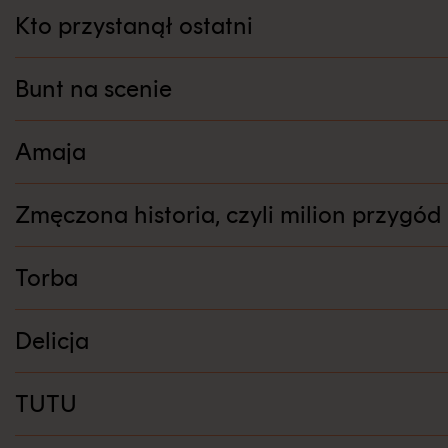
Centrum Sztuki Dziecka w Poznaniu
Kto przystanął ostatni
ul. Św. Marcin 80/82
61–809 Poznań
Bunt na scenie
sekretariat@csdpoznan.pl
Amaja
Zmęczona historia, czyli milion przygó
Torba
Delicja
TUTU