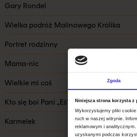
Gary Rondel
Wielka podróż Malinowego Królika
Portret rodzinny
Mama-nic
Zgoda
Wielkie mi coś
Kto się boi Pani „Eś”?
Niniejsza strona korzysta z
Wykorzystujemy pliki cookie 
ruch w naszej witrynie. Inf
Karmelek
reklamowym i analitycznym. 
uzyskanymi podczas korzysta