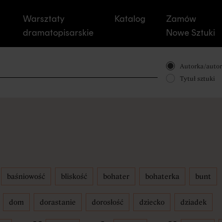
Warsztaty
Katalog
Zamów
dramatopisarskie
Nowe Sztuki
O nas
Autorka/autor
Tytuł sztuki
Dostępność
Inne projekty
baśniowość
bliskość
bohater
bohaterka
bunt
ars
dom
dorastanie
dorosłość
dziecko
dziadek