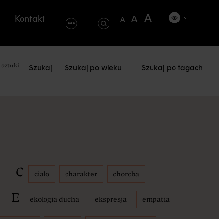
A
Kontakt
A
A
 sztuki
Szukaj
Szukaj po wieku
Szukaj po tagach
Strona Centrum Sztuki Dziecka
C
ciało
charakter
choroba
E
ekologia ducha
ekspresja
empatia