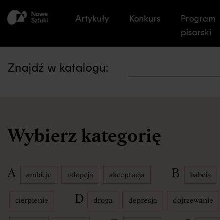
Przejdź
do
Artykuły
Konkurs
Program
treści
pisarski
strony
Artykuły
Znajdź w katalogu:
Konkurs
Wybierz kategorię
A
B
ambicje
adopcja
akceptacja
babcia
Program pis
D
cierpienie
droga
depresja
dojrzewanie