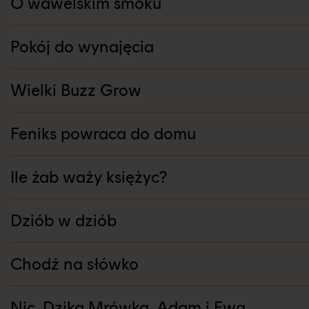
O wawelskim smoku
Pokój do wynajęcia
Wielki Buzz Grow
Feniks powraca do domu
Ile żab waży księżyc?
Dziób w dziób
Chodź na słówko
Nic, Dzika Mrówka, Adam i Ewa